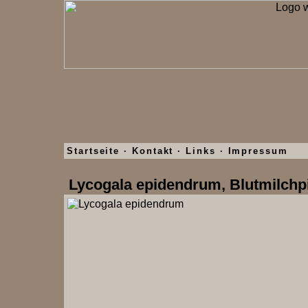
Startseite
·
Kontakt
·
Links
·
Impressum
Lycogala epidendrum, Blutmilchpi