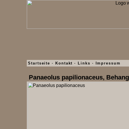
Startseite
·
Kontakt
·
Links
·
Impressum
Panaeolus papilionaceus, Behang