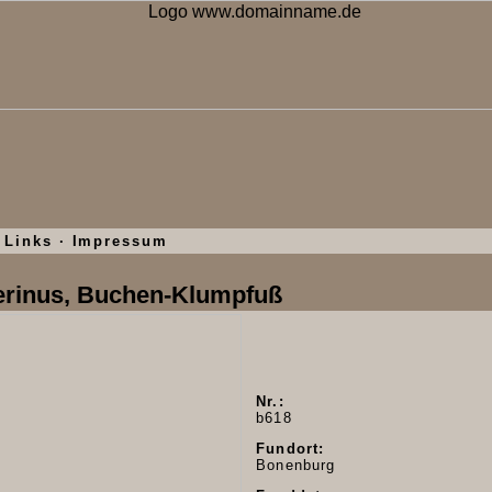
Links
·
Impressum
serinus, Buchen-Klumpfuß
Nr.:
b618
Fundort:
Bonenburg