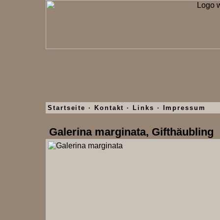
Startseite
·
Kontakt
·
Links
·
Impressum
Galerina marginata, Gifthäubling