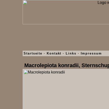
Startseite
·
Kontakt
·
Links
·
Impressum
Macrolepiota konradii, Sternschu